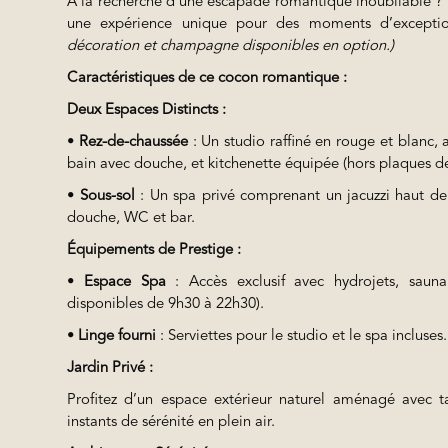
À la recherche d’une escapade romantique inoubliable ? 
une expérience unique pour des moments d’excepti
décoration et champagne disponibles en option.)
Caractéristiques de ce cocon romantique :
Deux Espaces Distincts :
•
Rez-de-chaussée
: Un studio raffiné en rouge et blanc, a
bain avec douche, et kitchenette équipée (hors plaques de
•
Sous-sol
: Un spa privé comprenant un jacuzzi haut de
douche, WC et bar.
Équipements de Prestige :
•
Espace Spa
: Accès exclusif avec hydrojets, sauna
disponibles de 9h30 à 22h30).
•
Linge fourni
: Serviettes pour le studio et le spa incluses.
Jardin Privé :
Profitez d’un espace extérieur naturel aménagé avec t
instants de sérénité en plein air.