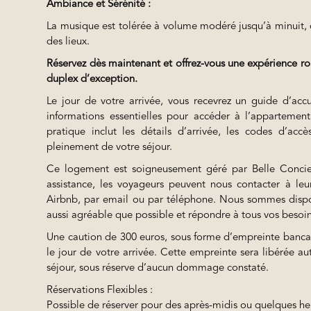
Ambiance et Sérénité :
La musique est tolérée à volume modéré jusqu’à minuit, da
des lieux.
Réservez dès maintenant et offrez-vous une expérience 
duplex d’exception.
Le jour de votre arrivée, vous recevrez un guide d’accu
informations essentielles pour accéder à l’appartemen
pratique inclut les détails d’arrivée, les codes d’accè
pleinement de votre séjour.
Ce logement est soigneusement géré par Belle Concie
assistance, les voyageurs peuvent nous contacter à le
Airbnb, par email ou par téléphone. Nous sommes dispo
aussi agréable que possible et répondre à tous vos besoin
Une caution de 300 euros, sous forme d’empreinte banc
le jour de votre arrivée. Cette empreinte sera libérée a
séjour, sous réserve d’aucun dommage constaté.
Réservations Flexibles :
Possible de réserver pour des après-midis ou quelques h