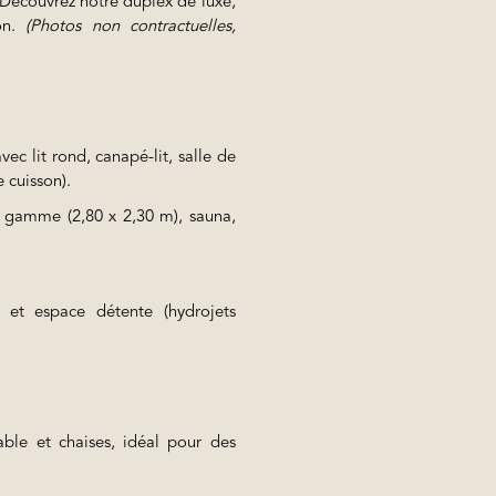
Découvrez notre duplex de luxe,
on.
(Photos non contractuelles,
vec lit rond, canapé-lit, salle de
 cuisson).
 gamme (2,80 x 2,30 m), sauna,
 et espace détente (hydrojets
able et chaises, idéal pour des