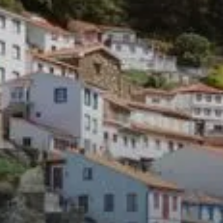
Dites-nous en plus
sur votre propriété
Veuillez renseigner le plus
d’informations possible sur votre bien.
Plus vous nous donnerez de détails, plus
nous pourrons répondre rapidement à
votre demande. Veuillez consulter nos
destinations opérées.