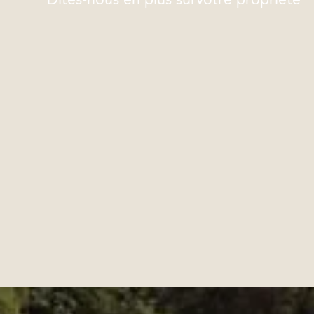
Dites-nous en plus survotre propriété